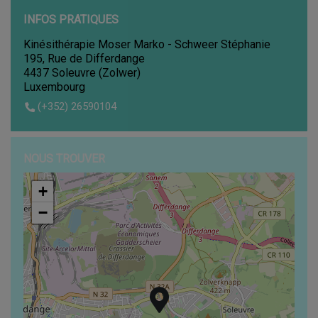
INFOS PRATIQUES
Kinésithérapie Moser Marko - Schweer Stéphanie
195, Rue de Differdange
4437 Soleuvre (Zolwer)
Luxembourg
(+352) 26590104
NOUS TROUVER
+
+
−
−